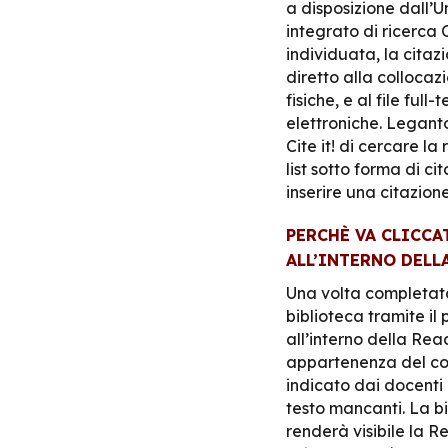
a disposizione dall’U
integrato di ricerca 
individuata, la cita
diretto alla collocazi
fisiche, e al file full
elettroniche. Leganto
Cite it
! di cercare la
list sotto forma di ci
inserire una citazion
PERCHÈ VA CLICCAT
ALL’INTERNO DELL
Una volta completata,
biblioteca tramite il
all’interno della Rea
appartenenza del cor
indicato dai docenti 
testo mancanti. La bi
renderà
visibile
la Re