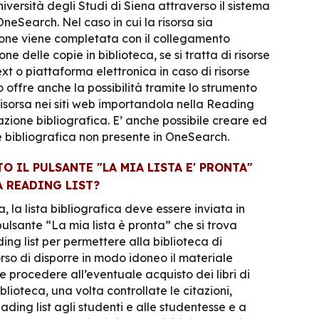
niversità degli Studi di Siena attraverso il sistema
OneSearch. Nel caso in cui la risorsa sia
zione viene completata con il collegamento
one delle copie in biblioteca, se si tratta di risorse
-text o piattaforma elettronica in caso di risorse
 offre anche la possibilità tramite lo strumento
 risorsa nei siti web importandola nella Reading
tazione bibliografica. E’ anche possibile
creare
ed
e bibliografica non presente in OneSearch.
O IL PULSANTE "LA MIA LISTA E' PRONTA"
A READING LIST?
 la lista bibliografica deve essere inviata in
 pulsante
“La mia lista è pronta”
che si trova
ding list per permettere alla biblioteca di
so di disporre in modo idoneo il materiale
e procedere all’eventuale acquisto dei libri di
blioteca, una volta controllate le citazioni,
ading list agli studenti e alle studentesse e a