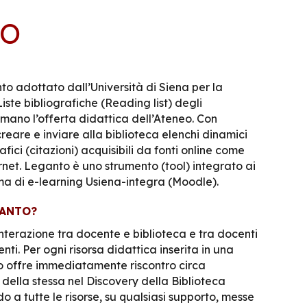
TO
nto adottato dall’Università di Siena per la
iste bibliografiche (Reading list) degli
mano l’offerta didattica dell’Ateneo. Con
reare e inviare alla biblioteca elenchi dinamici
rafici (citazioni) acquisibili da fonti online come
rnet. Leganto è uno strumento (tool) integrato ai
rma di e-learning Usiena-integra (Moodle).
GANTO?
nterazione tra docente e biblioteca e tra docenti
nti. Per ogni risorsa didattica inserita in una
o offre immediatamente riscontro circa
della stessa nel Discovery della Biblioteca
o a tutte le risorse, su qualsiasi supporto, messe