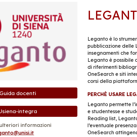
LEGAN
Leganto
è lo strume
pubblicazione delle L
insegnamenti che for
Leganto è possibile c
di riferimenti bibliog
OneSearch e siti inte
corsi della piattafo
Guida docenti
PERCHÈ USARE LE
Leganto permette l’i
Usiena-integra
e studentesse e stude
Reading list
, Legant
lteriori informazioni
l’eventuale presenza 
OneSearch
attingend
eganto@unisi.it